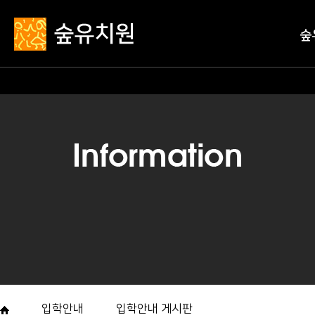
숲
학급구성
어린
찾아
입학안내
입학안내 게시판